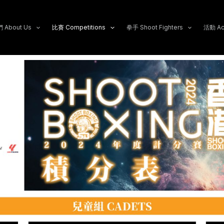
About Us
比賽 Competitions
拳手 Shoot Fighters
活動 Act