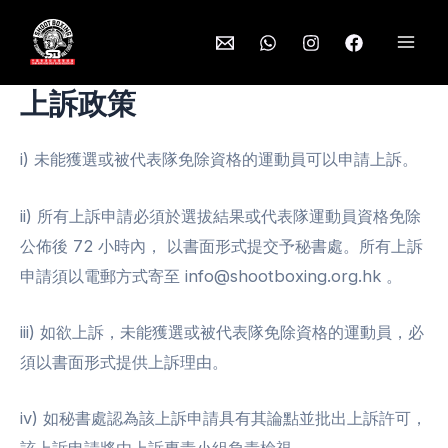
Skip
to
Mai
content
上訴政策
Men
i) 未能獲選或被代表隊免除資格的運動員可以申請上訴。
ii) 所有上訴申請必須於選拔結果或代表隊運動員資格免除
公佈後 72 小時內， 以書面形式提交予秘書處。所有上訴
申請須以電郵方式寄至 info@shootboxing.org.hk 。
iii) 如欲上訴，未能獲選或被代表隊免除資格的運動員，必
須以書面形式提供上訴理由。
iv) 如秘書處認為該上訴申請具有其論點並批出上訴許可，