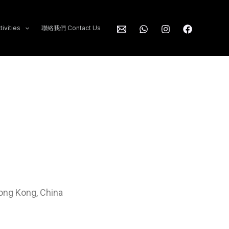
ivities
聯絡我們 Contact Us
 Kong, China