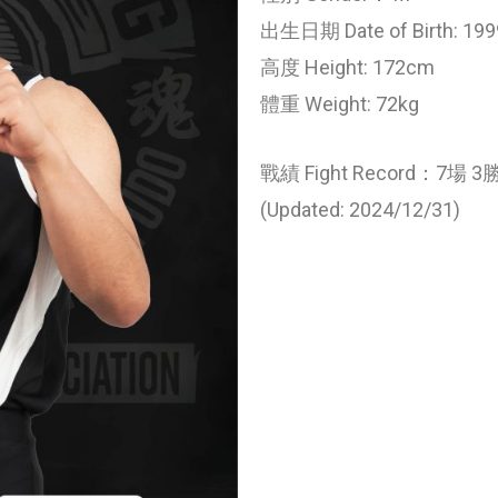
出生日期 Date of Birth: 199
高度 Height: 172cm
體重 Weight: 72kg
戰績 Fight Record：7場 3
(Updated: 2024/12/31)